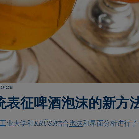
年2月27日
统表征啤酒泡沫的新方
工业大学和KRÜSS结合
泡沫
和界面分析进行了