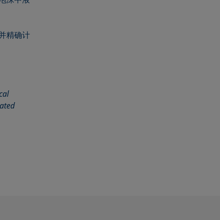
并精确计
cal
nated