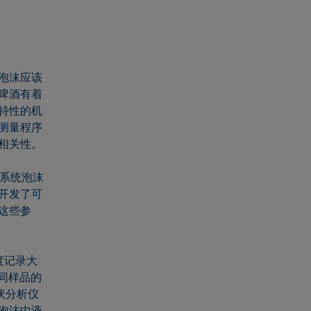
泡沫应该
啤酒有着
特性的机
测量程序
相关性。
行系统泡沫
开发了可
这些参
度记录大
同样品的
状分析仪
泡沫中液