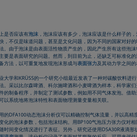
上是否应该有
泡沫
，泡沫应该有多少，泡沫应该是什么样子的，
快，不仅是味道问题，甚至是文化问题，因为不同的国家对好的
法。由于泡沫是由表面活性物质产生的，因此产生所有这些泡沫
主要是表面研究的问题。然而，到目前为止，还缺乏可标准化的
备方法，以可重复地发现泡沫形成与
表面张力
及其动力学之间的
业大学和KRÜSS的一个研究小组最近发表了一种对碳酸饮料进
法。采以比尔森啤酒、科尔施啤酒和小麦啤酒为样本，科学家们
件的制备程序，并制定了测试参数，例如用不同气体发泡。借助
可以系统地将泡沫特性和表面物理测量变量相关联。
用的DFA100动态泡沫分析仪可以精确控制气体流量，并以高精
变化的泡沫参数，包括泡沫结构。用BP100气泡压力张力仪对相
随时间变化情况进行了表征。另外，研究还使用DSA30R液滴形
面流变
测量，该分析仪记录了表面对其膨胀的反应，可用来评估