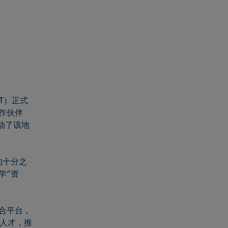
T）正式
作伙伴
仅推动了该地
的十分之
学”资
合平台，
业人才，推