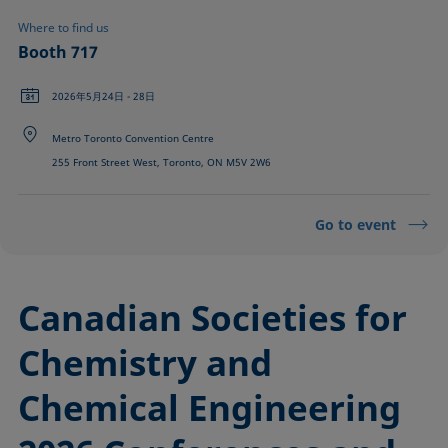
Where to find us
Booth 717
2026年5月24日 - 28日
Metro Toronto Convention Centre
255 Front Street West, Toronto, ON M5V 2W6
Go to event
Canadian Societies for
Chemistry and
Chemical Engineering