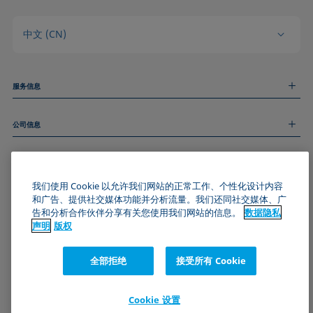
中文 (CN)
服务信息
测量服务
公司信息
技术服务
线上和线下研讨会
关于我们
远程支持
基本信息
人才招聘
和我们取得联系
我们使用 Cookie 以允许我们网站的正常工作、个性化设计内容
新闻
版权
和广告、提供社交媒体功能并分析流量。我们还同社交媒体、广
活动
加入KRÜSS社区
数据隐私声明
告和分析合作伙伴分享有关您使用我们网站的信息。
数据隐私
Cookie政策
声明
版权
通用条款与条件
证书 (ISO 9001)
全部拒绝
接受所有 Cookie
订阅我们的新闻简报
Cookie 设置