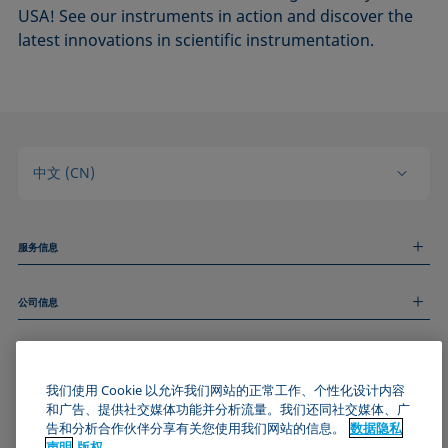
USA! See our instruments in action and discover the
latest innovations in scientific instrumentation.
中文 (CN)
服务信息
测量服务
公司信息
技术服务
线上和线下研讨会
关于我们
远程支持
基本信息
人才招聘
和我们取得联系
我们使用 Cookie 以允许我们网站的正常工作、个性化设计内容
新闻
版权
和广告、提供社交媒体功能并分析流量。我们还同社交媒体、广
活动
加入KRÜSS社区
数据隐私声明
告和分析合作伙伴分享有关您使用我们网站的信息。
数据隐私
Cookie政策
声明
版权