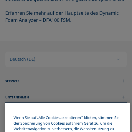
Erfahren Sie mehr auf der Hauptseite des Dynamic
Foam Analyzer – DFA100 FSM.
Deutsch (DE)
SERVICES
Messdienstleistungen
UNTERNEHMEN
Technischer Service
Webinare & Seminare
Über uns
Remote Support
ALLGEMEINE INFORMATIONEN
Stellenangebote
Wenn Sie auf „Alle Cookies akzeptieren“ klicken, stimmen Sie
Kontaktieren Sie uns
der Speicherung von Cookies auf Ihrem Gerät zu, um die
News
Impressum
Websitenavigation zu verbessern, die Websitenutzung zu
Events
WERDE TEIL DER KRÜSS COMMUNITY
Datenschutzerklärung