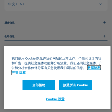
中文 (CN)
服务信息
测量服务
公司信息
技术服务
线上和线下研讨会
关于我们
远程支持
基本信息
人才招聘
和我们取得联系
我们使用 Cookie 以允许我们网站的正常工作、个性化设计内容
新闻
版权
和广告、提供社交媒体功能并分析流量。我们还同社交媒体、广
活动
加入KRÜSS社区
数据隐私声明
告和分析合作伙伴分享有关您使用我们网站的信息。
数据隐私
Cookie政策
声明
版权
通用条款与条件
证书 (ISO 9001)
全部拒绝
接受所有 Cookie
订阅我们的新闻简报
Cookie 设置