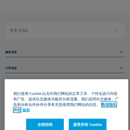
中文 (CN)
服务信息
测量服务
公司信息
技术服务
线上和线下研讨会
关于我们
远程支持
基本信息
人才招聘
和我们取得联系
我们使用 Cookie 以允许我们网站的正常工作、个性化设计内容
新闻
版权
和广告、提供社交媒体功能并分析流量。我们还同社交媒体、广
活动
加入KRÜSS社区
数据隐私声明
告和分析合作伙伴分享有关您使用我们网站的信息。
数据隐私
Cookie政策
声明
版权
通用条款与条件
证书 (ISO 9001)
全部拒绝
接受所有 Cookie
订阅我们的新闻简报