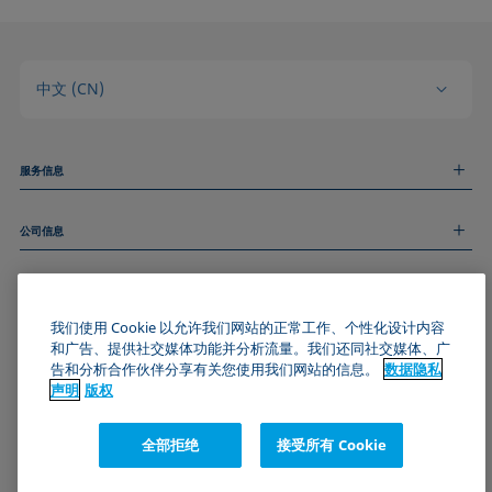
中文 (CN)
服务信息
测量服务
公司信息
技术服务
线上和线下研讨会
关于我们
远程支持
基本信息
人才招聘
和我们取得联系
我们使用 Cookie 以允许我们网站的正常工作、个性化设计内容
新闻
版权
和广告、提供社交媒体功能并分析流量。我们还同社交媒体、广
活动
加入KRÜSS社区
数据隐私声明
告和分析合作伙伴分享有关您使用我们网站的信息。
数据隐私
Cookie政策
声明
版权
通用条款与条件
证书 (ISO 9001)
全部拒绝
接受所有 Cookie
订阅我们的新闻简报