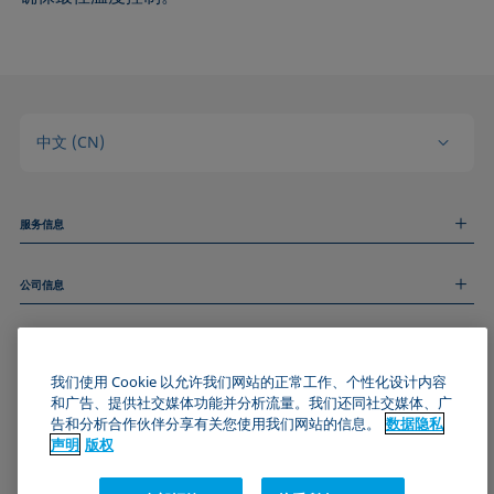
中文 (CN)
服务信息
测量服务
公司信息
技术服务
线上和线下研讨会
关于我们
远程支持
基本信息
人才招聘
和我们取得联系
我们使用 Cookie 以允许我们网站的正常工作、个性化设计内容
新闻
版权
和广告、提供社交媒体功能并分析流量。我们还同社交媒体、广
活动
加入KRÜSS社区
数据隐私声明
告和分析合作伙伴分享有关您使用我们网站的信息。
数据隐私
Cookie政策
声明
版权
通用条款与条件
证书 (ISO 9001)