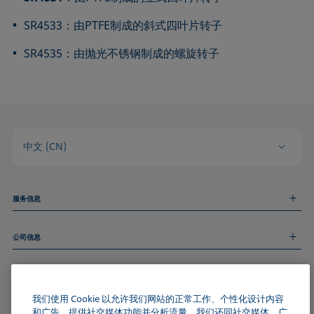
SR4533：由PTFE制成的斜式四叶片转子
SR4535：由抛光不锈钢制成的螺旋转子
中文 (CN)
服务信息
测量服务
公司信息
技术服务
线上和线下研讨会
关于我们
远程支持
基本信息
人才招聘
和我们取得联系
我们使用 Cookie 以允许我们网站的正常工作、个性化设计内容
新闻
版权
和广告、提供社交媒体功能并分析流量。我们还同社交媒体、广