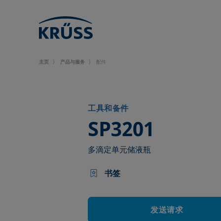
主页
产品与服务
配件
工具和备件
–
SP3201
多滴定单元储液瓶
书签
发送请求