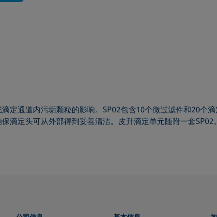
滴定通道内污垢颗粒的影响。SP02包含10个微过滤件和20个
保滴定头可从外部得到妥善清洁。皮升滴定单元随附一套SP02
公司信息
基本信息
加