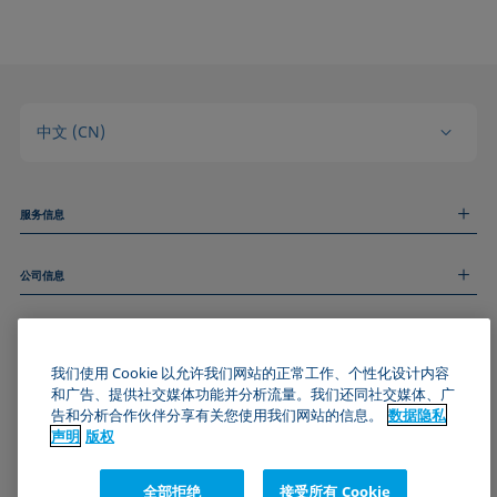
中文 (CN)
服务信息
测量服务
公司信息
技术服务
线上和线下研讨会
关于我们
远程支持
基本信息
人才招聘
和我们取得联系
我们使用 Cookie 以允许我们网站的正常工作、个性化设计内容
新闻
版权
和广告、提供社交媒体功能并分析流量。我们还同社交媒体、广
活动
加入KRÜSS社区
数据隐私声明
告和分析合作伙伴分享有关您使用我们网站的信息。
数据隐私
Cookie政策
声明
版权
通用条款与条件
证书 (ISO 9001)
全部拒绝
接受所有 Cookie