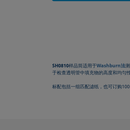
SH0810
样品筒适用于
Washburn法
测
于检查透明管中填充物的高度和均匀性。
标配包括一组匹配滤纸，也可订购100片