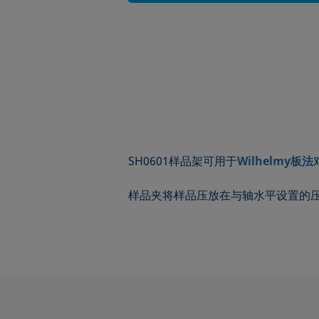
SH0601样品架可用于
Wilhelmy板法
样品夹将样品压放在与轴水平设置的