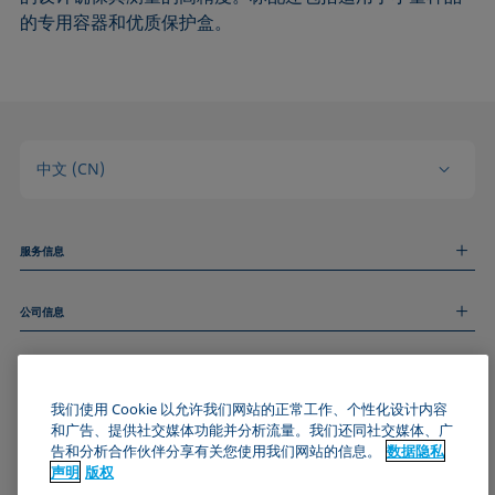
的专用容器和优质保护盒。
中文 (CN)
服务信息
测量服务
公司信息
技术服务
线上和线下研讨会
关于我们
远程支持
基本信息
人才招聘
和我们取得联系
我们使用 Cookie 以允许我们网站的正常工作、个性化设计内容
新闻
版权
和广告、提供社交媒体功能并分析流量。我们还同社交媒体、广
活动
加入KRÜSS社区
数据隐私声明
告和分析合作伙伴分享有关您使用我们网站的信息。
数据隐私
Cookie政策
声明
版权
通用条款与条件