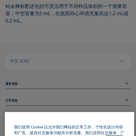
铂金棒标配还包括可灵活用于不同样品体积的一个测量容
器：中空容量为5 mL，在底部同心环填充量高达1.2 mL或
0.2 mL。
中文 (CN)
服务信息
测量服务
公司信息
技术服务
线上和线下研讨会
关于我们
远程支持
基本信息
人才招聘
和我们取得联系
我们使用 Cookie 以允许我们网站的正常工作、个性化设计内容
新闻
版权
和广告、提供社交媒体功能并分析流量。我们还同社交媒体、广
活动
加入KRÜSS社区
数据隐私声明