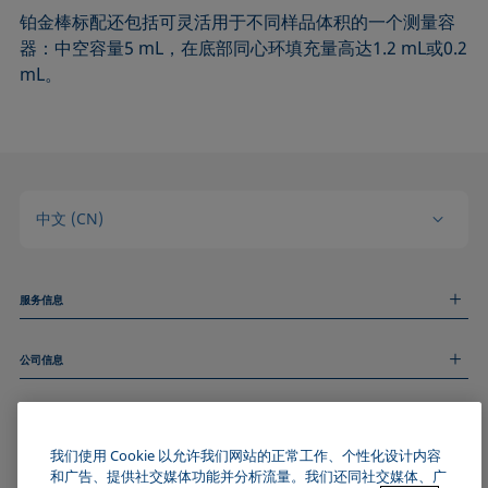
铂金棒标配还包括可灵活用于不同样品体积的一个测量容
器：中空容量5 mL，在底部同心环填充量高达1.2 mL或0.2
mL。
中文 (CN)
服务信息
测量服务
公司信息
技术服务
线上和线下研讨会
关于我们
远程支持
基本信息
人才招聘
和我们取得联系
我们使用 Cookie 以允许我们网站的正常工作、个性化设计内容
新闻
版权
和广告、提供社交媒体功能并分析流量。我们还同社交媒体、广
活动
加入KRÜSS社区
数据隐私声明