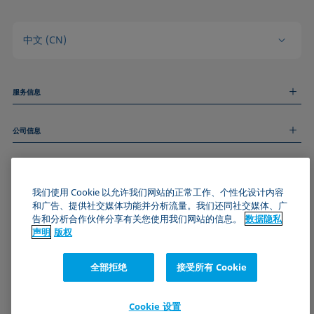
中文 (CN)
服务信息
测量服务
公司信息
技术服务
线上和线下研讨会
关于我们
远程支持
基本信息
人才招聘
和我们取得联系
我们使用 Cookie 以允许我们网站的正常工作、个性化设计内容
新闻
版权
和广告、提供社交媒体功能并分析流量。我们还同社交媒体、广
活动
加入KRÜSS社区
数据隐私声明
告和分析合作伙伴分享有关您使用我们网站的信息。
数据隐私
Cookie政策
声明
版权
通用条款与条件
证书 (ISO 9001)
全部拒绝
接受所有 Cookie
订阅我们的新闻简报
Cookie 设置