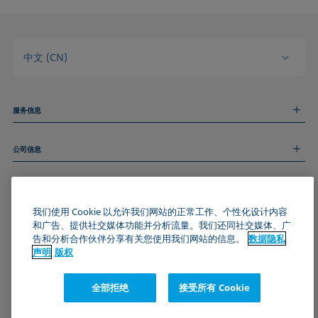
中文 (CN)
服务信息
测量服务
公司信息
技术服务
线上和线下研讨会
关于我们
远程支持
基本信息
人才招聘
和我们取得联系
我们使用 Cookie 以允许我们网站的正常工作、个性化设计内容
新闻
版权
和广告、提供社交媒体功能并分析流量。我们还同社交媒体、广
活动
加入KRÜSS社区
数据隐私声明
告和分析合作伙伴分享有关您使用我们网站的信息。
数据隐私
Cookie政策
声明
版权
通用条款与条件
证书 (ISO 9001)
全部拒绝
接受所有 Cookie
订阅我们的新闻简报