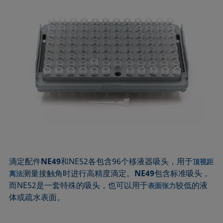
滴定配件
NE49
和NE52各包含96个移液器吸头，用于
顶视距
测量接触角时进行高精度滴定。
NE49
包含标准吸头，
离法
而NE52是一套特殊的吸头，也可以用于
较低的液
表面张力
体或疏水表面。