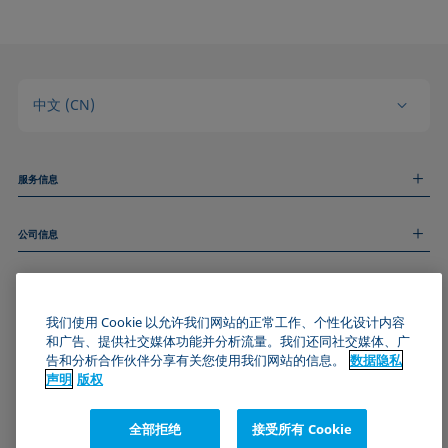
中文 (CN)
服务信息
测量服务
公司信息
技术服务
线上和线下研讨会
关于我们
远程支持
基本信息
人才招聘
和我们取得联系
我们使用 Cookie 以允许我们网站的正常工作、个性化设计内容
新闻
版权
和广告、提供社交媒体功能并分析流量。我们还同社交媒体、广
活动
加入KRÜSS社区
数据隐私声明
告和分析合作伙伴分享有关您使用我们网站的信息。
数据隐私
Cookie政策
声明
版权
通用条款与条件
证书 (ISO 9001)
全部拒绝
接受所有 Cookie
订阅我们的新闻简报