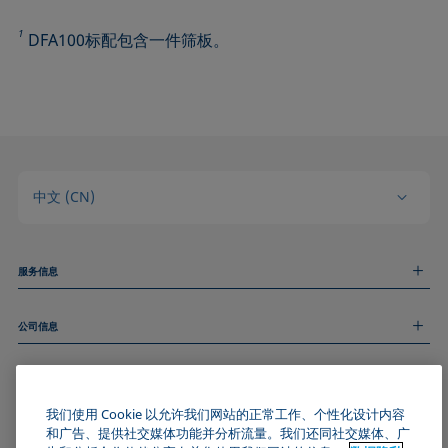
1
DFA100标配包含一件筛板。
中文 (CN)
服务信息
测量服务
公司信息
技术服务
线上和线下研讨会
关于我们
远程支持
基本信息
人才招聘
和我们取得联系
我们使用 Cookie 以允许我们网站的正常工作、个性化设计内容
新闻
版权
和广告、提供社交媒体功能并分析流量。我们还同社交媒体、广
活动
加入KRÜSS社区
数据隐私声明