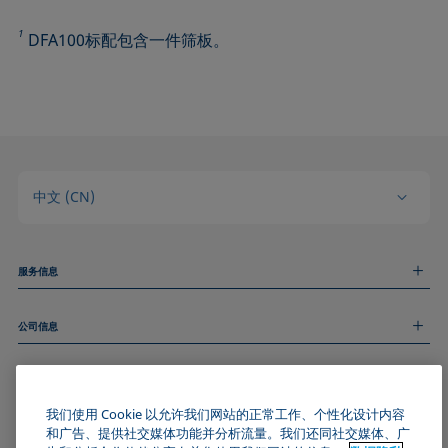
1
DFA100标配包含一件筛板。
中文 (CN)
服务信息
测量服务
公司信息
技术服务
线上和线下研讨会
关于我们
远程支持
基本信息
人才招聘
和我们取得联系
我们使用 Cookie 以允许我们网站的正常工作、个性化设计内容
新闻
版权
和广告、提供社交媒体功能并分析流量。我们还同社交媒体、广
活动
加入KRÜSS社区
数据隐私声明