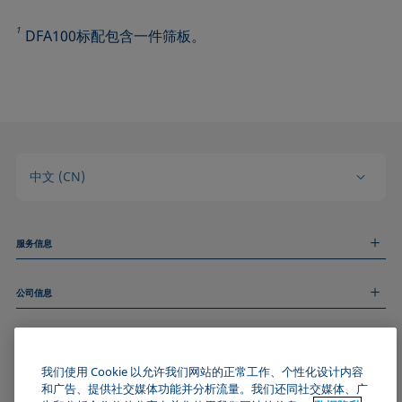
1
DFA100标配包含一件筛板。
中文 (CN)
服务信息
测量服务
公司信息
技术服务
线上和线下研讨会
关于我们
远程支持
基本信息
人才招聘
和我们取得联系
我们使用 Cookie 以允许我们网站的正常工作、个性化设计内容
新闻
版权
和广告、提供社交媒体功能并分析流量。我们还同社交媒体、广
活动
加入KRÜSS社区
数据隐私声明