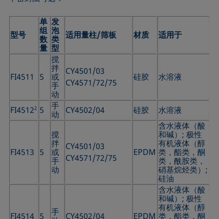
单
发
组
泡
型号
适用量柱/筛板
材质
适用于
数
类
量
型
搅
拌
CY4501/03
FI4511
5
或
硅胶
水溶液
CY4571/72/75
手
动
手
FI4512
2
5
CY4502/04
硅胶
水溶液
动
含水液体（酸
搅
和碱）; 极性
拌
有机液体（醇
CY4501/03
FI4513
5
或
EPDM
类，酯类，酮
CY4571/72/75
手
类，酰胺类，
动
硝基烷烃类）;
硅油
含水液体（酸
和碱）; 极性
有机液体（醇
手
FI4514
5
CY4502/04
EPDM
类，酯类，酮