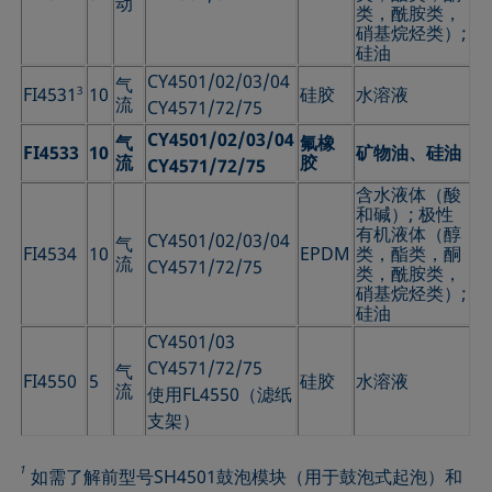
动
类，酰胺类，
硝基烷烃类）;
硅油
CY4501/02/03/04
气
FI4531
3
10
硅胶
水溶液
流
CY4571/72/75
CY4501/02/03/04
气
氟橡
FI4533
10
矿物油、硅油
流
胶
CY4571/72/75
含水液体（酸
和碱）; 极性
有机液体（醇
CY4501/02/03/04
气
FI4534
10
EPDM
类，酯类，酮
流
CY4571/72/75
类，酰胺类，
硝基烷烃类）;
硅油
CY4501/03
CY4571/72/75
气
FI4550
5
硅胶
水溶液
流
使用FL4550（滤纸
支架）
1
如需了解前型号SH4501鼓泡模块（用于鼓泡式起泡）和