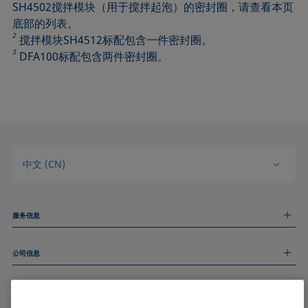
SH4502搅拌模块（用于搅拌起泡）的密封圈，请查看本页
底部的列表。
2
搅拌模块SH4512标配包含一件密封圈。
3
DFA100标配包含两件密封圈。
中文 (CN)
服务信息
测量服务
公司信息
技术服务
线上和线下研讨会
关于我们
远程支持
基本信息
人才招聘
和我们取得联系