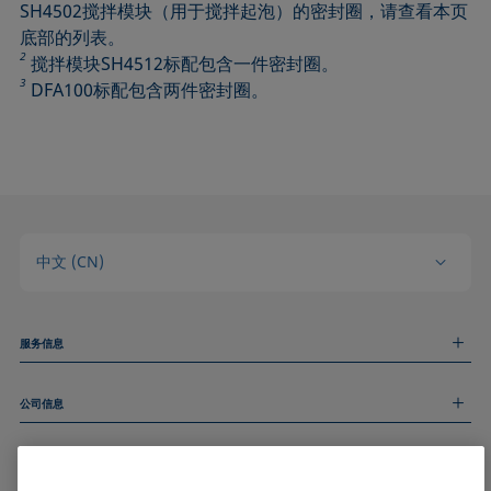
SH4502搅拌模块（用于搅拌起泡）的密封圈，请查看本页
底部的列表。
2
搅拌模块SH4512标配包含一件密封圈。
3
DFA100标配包含两件密封圈。
中文 (CN)
服务信息
测量服务
公司信息
技术服务
线上和线下研讨会
关于我们
远程支持
基本信息
人才招聘
和我们取得联系