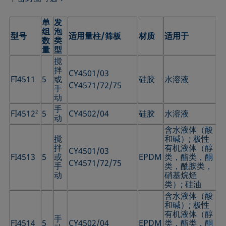
单
发
组
泡
型号
适用量柱/筛板
材质
适用于
数
类
量
型
搅
拌
CY4501/03
FI4511
5
或
硅胶
水溶液
CY4571/72/75
手
动
手
FI4512
2
5
CY4502/04
硅胶
水溶液
动
含水液体（酸
搅
和碱）; 极性
拌
有机液体（醇
CY4501/03
FI4513
5
或
EPDM
类，酯类，酮
CY4571/72/75
手
类，酰胺类，
动
硝基烷烃
类）; 硅油
含水液体（酸
和碱）; 极性
有机液体（醇
手
FI4514
5
CY4502/04
EPDM
类，酯类，酮