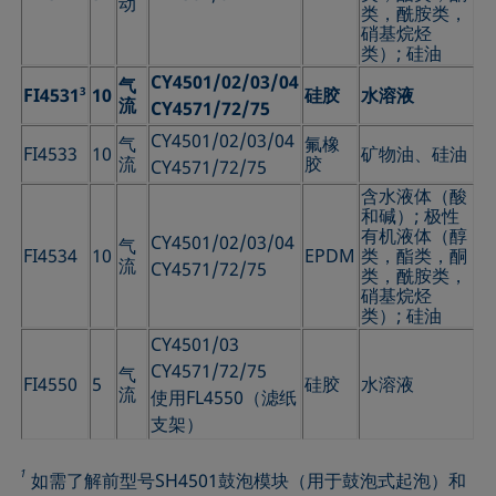
动
类，酰胺类，
硝基烷烃
类）; 硅油
CY4501/02/03/04
气
FI4531
3
10
硅胶
水溶液
流
CY4571/72/75
CY4501/02/03/04
气
氟橡
FI4533
10
矿物油、硅油
流
胶
CY4571/72/75
含水液体（酸
和碱）; 极性
有机液体（醇
CY4501/02/03/04
气
FI4534
10
EPDM
类，酯类，酮
流
CY4571/72/75
类，酰胺类，
硝基烷烃
类）; 硅油
CY4501/03
CY4571/72/75
气
FI4550
5
硅胶
水溶液
流
使用FL4550（滤纸
支架）
1
如需了解前型号SH4501鼓泡模块（用于鼓泡式起泡）和