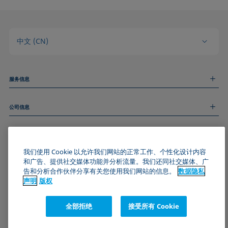
中文 (CN)
服务信息
测量服务
公司信息
技术服务
线上和线下研讨会
关于我们
远程支持
基本信息
人才招聘
和我们取得联系
我们使用 Cookie 以允许我们网站的正常工作、个性化设计内容
新闻
版权
和广告、提供社交媒体功能并分析流量。我们还同社交媒体、广
活动
加入KRÜSS社区
数据隐私声明
告和分析合作伙伴分享有关您使用我们网站的信息。
数据隐私
Cookie政策
声明
版权
通用条款与条件
证书 (ISO 9001)
全部拒绝
接受所有 Cookie
订阅我们的新闻简报