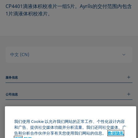
CP4401滴液体积校准片一组5片。Ayríís的交付范围内包含
1片滴液体积校准片。
中文 (CN)
服务信息
测量服务
公司信息
技术服务
线上和线下研讨会
关于我们
远程支持
基本信息
人才招聘
和我们取得联系
我们使用 Cookie 以允许我们网站的正常工作、个性化设计内容
新闻
版权
和广告、提供社交媒体功能并分析流量。我们还同社交媒体、广
活动
加入KRÜSS社区
数据隐私声明
告和分析合作伙伴分享有关您使用我们网站的信息。
数据隐私
Cookie政策