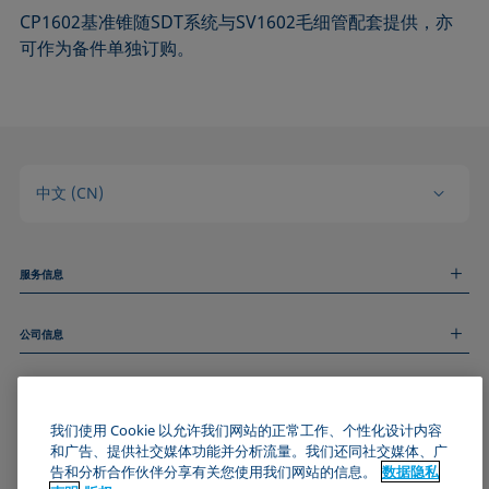
CP1602基准锥随SDT系统与SV1602毛细管配套提供，亦
可作为备件单独订购。
中文 (CN)
服务信息
测量服务
公司信息
技术服务
线上和线下研讨会
关于我们
远程支持
基本信息
人才招聘
和我们取得联系
我们使用 Cookie 以允许我们网站的正常工作、个性化设计内容
新闻
版权
和广告、提供社交媒体功能并分析流量。我们还同社交媒体、广
活动
加入KRÜSS社区
数据隐私声明
告和分析合作伙伴分享有关您使用我们网站的信息。
数据隐私
Cookie政策