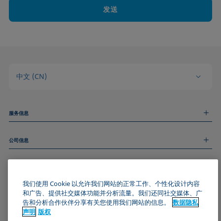
发送
中文 (CN)
服务信息
测量服务
公司信息
技术服务
线上和线下研讨会
关于我们
远程支持
基本信息
人才招聘
和我们取得联系
新闻
我们使用 Cookie 以允许我们网站的正常工作、个性化设计内容
版权
和广告、提供社交媒体功能并分析流量。我们还同社交媒体、广
活动
加入KRÜSS社区
数据隐私声明
告和分析合作伙伴分享有关您使用我们网站的信息。
数据隐私
Cookie政策
声明
版权