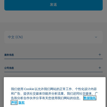
发送
中文 (CN)
服务信息
测量服务
公司信息
技术服务
线上和线下研讨会
关于我们
远程支持
基本信息
人才招聘
和我们取得联系
新闻
我们使用 Cookie 以允许我们网站的正常工作、个性化设计内容
版权
和广告、提供社交媒体功能并分析流量。我们还同社交媒体、广
活动
加入KRÜSS社区
数据隐私声明
告和分析合作伙伴分享有关您使用我们网站的信息。
数据隐私
Cookie政策
声明
版权