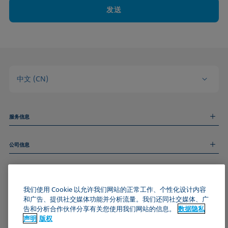
发送
中文 (CN)
服务信息
测量服务
公司信息
技术服务
线上和线下研讨会
关于我们
远程支持
基本信息
人才招聘
和我们取得联系
新闻
我们使用 Cookie 以允许我们网站的正常工作、个性化设计内容
版权
和广告、提供社交媒体功能并分析流量。我们还同社交媒体、广
活动
加入KRÜSS社区
数据隐私声明
告和分析合作伙伴分享有关您使用我们网站的信息。
数据隐私
Cookie政策
声明
版权