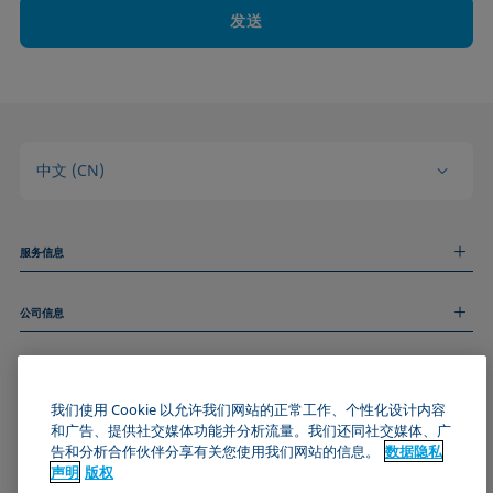
发送
中文 (CN)
服务信息
测量服务
公司信息
技术服务
线上和线下研讨会
关于我们
远程支持
基本信息
人才招聘
和我们取得联系
新闻
我们使用 Cookie 以允许我们网站的正常工作、个性化设计内容
版权
和广告、提供社交媒体功能并分析流量。我们还同社交媒体、广
活动
加入KRÜSS社区
数据隐私声明
告和分析合作伙伴分享有关您使用我们网站的信息。
数据隐私
Cookie政策
声明
版权