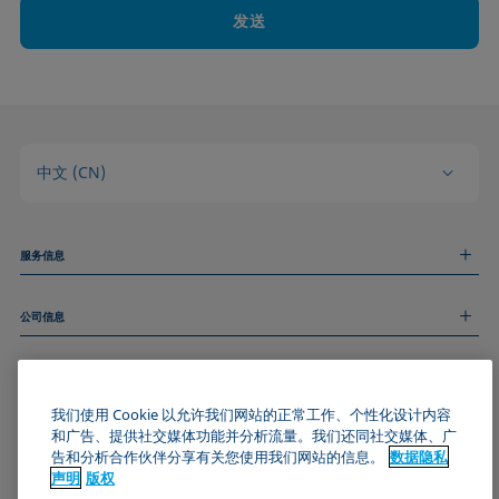
发送
中文 (CN)
服务信息
测量服务
公司信息
技术服务
线上和线下研讨会
关于我们
远程支持
基本信息
人才招聘
和我们取得联系
新闻
我们使用 Cookie 以允许我们网站的正常工作、个性化设计内容
版权
和广告、提供社交媒体功能并分析流量。我们还同社交媒体、广
活动
加入KRÜSS社区
数据隐私声明
告和分析合作伙伴分享有关您使用我们网站的信息。
数据隐私
Cookie政策
声明
版权