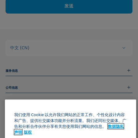
发送
中文 (CN)
服务信息
测量服务
公司信息
技术服务
线上和线下研讨会
关于我们
远程支持
基本信息
人才招聘
和我们取得联系
新闻
我们使用 Cookie 以允许我们网站的正常工作、个性化设计内容
版权
和广告、提供社交媒体功能并分析流量。我们还同社交媒体、广
活动
加入KRÜSS社区
数据隐私声明
告和分析合作伙伴分享有关您使用我们网站的信息。
数据隐私
Cookie政策
声明
版权