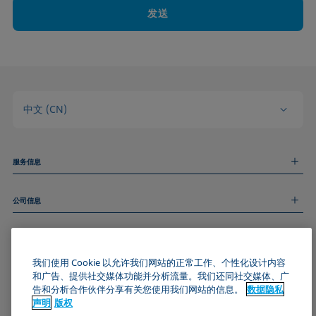
发送
中文 (CN)
服务信息
测量服务
公司信息
技术服务
线上和线下研讨会
关于我们
远程支持
基本信息
人才招聘
和我们取得联系
新闻
我们使用 Cookie 以允许我们网站的正常工作、个性化设计内容
版权
和广告、提供社交媒体功能并分析流量。我们还同社交媒体、广
活动
加入KRÜSS社区
数据隐私声明
告和分析合作伙伴分享有关您使用我们网站的信息。
数据隐私
Cookie政策
声明
版权