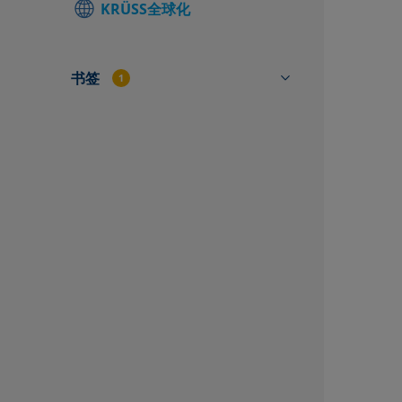
KRÜSS全球化
查找当地联
联系表
书签
1
DS0810