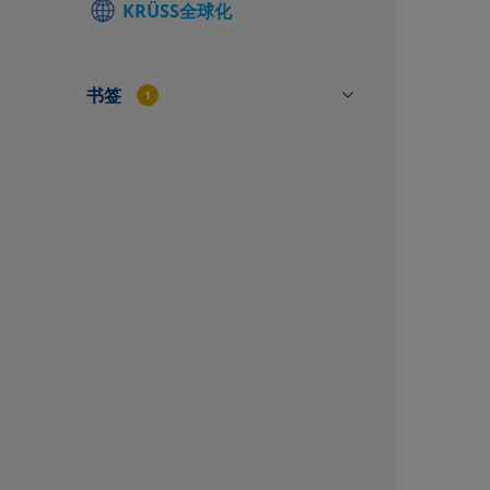
KRÜSS全球化
查找当地联
联系表
书签
1
PA4570