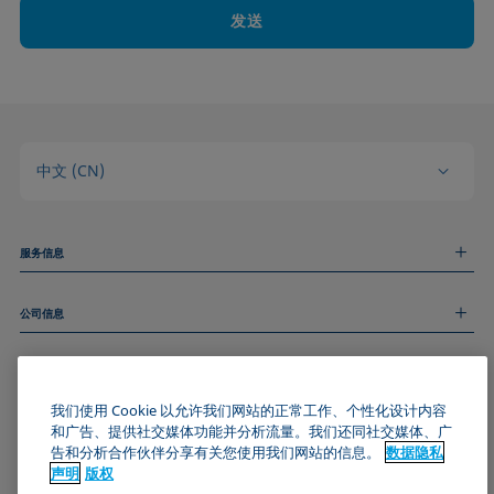
发送
中文 (CN)
服务信息
测量服务
公司信息
技术服务
线上和线下研讨会
关于我们
远程支持
基本信息
人才招聘
和我们取得联系
新闻
我们使用 Cookie 以允许我们网站的正常工作、个性化设计内容
版权
和广告、提供社交媒体功能并分析流量。我们还同社交媒体、广
活动
加入KRÜSS社区
数据隐私声明
告和分析合作伙伴分享有关您使用我们网站的信息。
数据隐私
Cookie政策
声明
版权