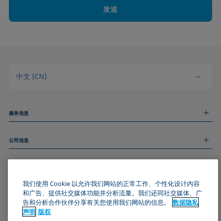
发送
中文 (CN)
服务信息
测量服务
公司信息
技术服务
线上和线下研讨会
关于我们
远程支持
基本信息
人才招聘
和我们取得联系
新闻
我们使用 Cookie 以允许我们网站的正常工作、个性化设计内容
版权
和广告、提供社交媒体功能并分析流量。我们还同社交媒体、广
活动
加入KRÜSS社区
数据隐私声明
告和分析合作伙伴分享有关您使用我们网站的信息。
数据隐私
Cookie政策
声明
版权