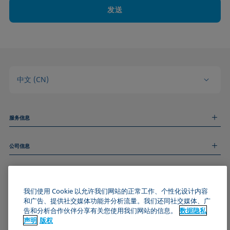
发送
中文 (CN)
服务信息
测量服务
公司信息
技术服务
线上和线下研讨会
关于我们
远程支持
基本信息
人才招聘
和我们取得联系
新闻
我们使用 Cookie 以允许我们网站的正常工作、个性化设计内容
版权
和广告、提供社交媒体功能并分析流量。我们还同社交媒体、广
活动
加入KRÜSS社区
数据隐私声明
告和分析合作伙伴分享有关您使用我们网站的信息。
数据隐私
Cookie政策
声明
版权