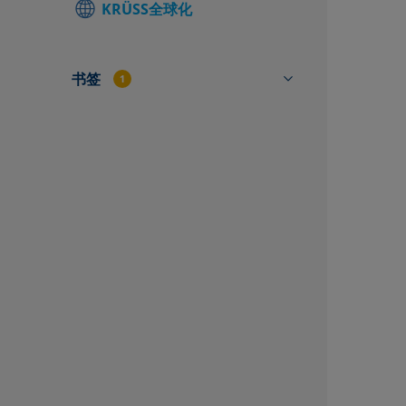
KRÜSS全球化
查找当地联
联系表
书签
1
SP3204