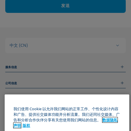
发送
中文 (CN)
服务信息
测量服务
公司信息
技术服务
线上和线下研讨会
关于我们
远程支持
基本信息
人才招聘
和我们取得联系
新闻
我们使用 Cookie 以允许我们网站的正常工作、个性化设计内容
版权
和广告、提供社交媒体功能并分析流量。我们还同社交媒体、广
活动
加入KRÜSS社区
数据隐私声明
告和分析合作伙伴分享有关您使用我们网站的信息。
数据隐私
Cookie政策
声明
版权