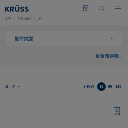
主页
产品与服务
配件
配件类型
重置筛选项
CMC测量配件
光学部件
分析液体特性的配件
A - Z
SHOW
12
60
120
前型号SH4501和SH4502起泡模块的配件
升级和扩展
书签
发泡滤板和转子