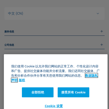
中文 (CN)
服务信息
测量服务
公司信息
技术服务
线上和线下研讨会
关于我们
远程支持
基本信息
人才招聘
和我们取得联系
新闻
我们使用 Cookie 以允许我们网站的正常工作、个性化设计内容
版权
和广告、提供社交媒体功能并分析流量。我们还同社交媒体、广
活动
加入KRÜSS社区
数据隐私声明
告和分析合作伙伴分享有关您使用我们网站的信息。
数据隐私
Cookie政策
声明
版权
通用条款与条件
证书 (ISO 9001)
全部拒绝
接受所有 Cookie
订阅我们的新闻简报
Cookie 设置