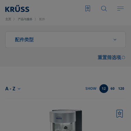
主页
产品与服务
配件
配件类型
重置筛选项
CMC测量配件
光学部件
分析液体特性的配件
A - Z
SHOW
12
60
120
前型号SH4501和SH4502起泡模块的配件
升级和扩展
书签
发泡滤板和转子