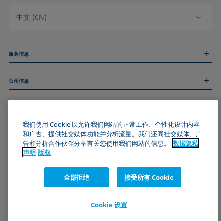
中文 (CN)
服务信息
测量服务
公司信息
技术服务
线上和线下研讨会
关于我们
远程支持
基本信息
人才招聘
和我们取得联系
新闻
我们使用 Cookie 以允许我们网站的正常工作、个性化设计内容
版权
和广告、提供社交媒体功能并分析流量。我们还同社交媒体、广
活动
加入KRÜSS社区
数据隐私声明
告和分析合作伙伴分享有关您使用我们网站的信息。
数据隐私
Cookie政策
声明
版权
通用条款与条件
证书 (ISO 9001)
全部拒绝
接受所有 Cookie
订阅我们的新闻简报
Cookie 设置