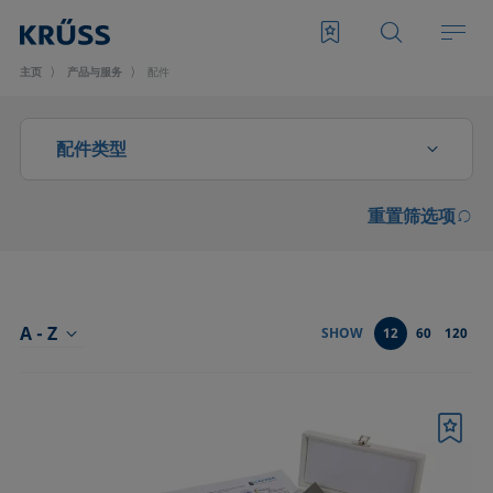
主页
产品与服务
配件
配件类型
重置筛选项
CMC测量配件
光学部件
分析液体特性的配件
A - Z
SHOW
12
60
120
前型号SH4501和SH4502起泡模块的配件
升级和扩展
书签
发泡滤板和转子