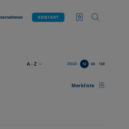
ternehmen
KONTAKT
A - Z
ZEIGE
12
60
120
Merkliste