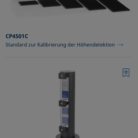
Temperierbare Säulen und
Temperatursensor
Umweltkammern und
Temperierausstattung
CP4501C
Standard zur Kalibrierung der Höhendetektion
Upgrades und Erweiterungen
Werkzeuge, Hilfsmittel und Ersatzteile
Merkliste
Zubehör für die Probenhalter-
Vorläufermodelle SH4501 und SH4502
Zubehör zur Optimierung der
Höhendetektion
Bestätigen