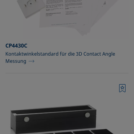
Raumtemperatur)
Optisches Zubehör
Probenbühnen
CP4430C
Probengefäße und passende Adapter
Kontaktwinkelstandard für die 3D Contact Angle
Probenhalter
Messung
Probenhalter und Präpariersets für die
Analyse von Festkörpern
Merkliste
Probentische und Achsen
Spritzen, Nadeln, Küvetten
Standards und Referenzobjekte