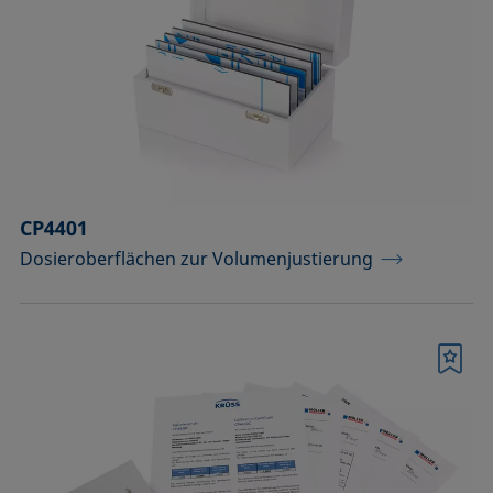
Komponenten für Messungen mit
Pikoliter-Tropfen
Komponenten für die
Aufsichtdistanzmethode
Komponenten für die
Grenzflächenrheologie
CP4401
Dosieroberflächen zur Volumenjustierung
Messkörper
Messkörper für die Analyse von
Flüssigkeiten
Merkliste
Messkörper für die Analyse von
Flüssigkeiten und Dispersionen
Messsäulen (Betrieb bei