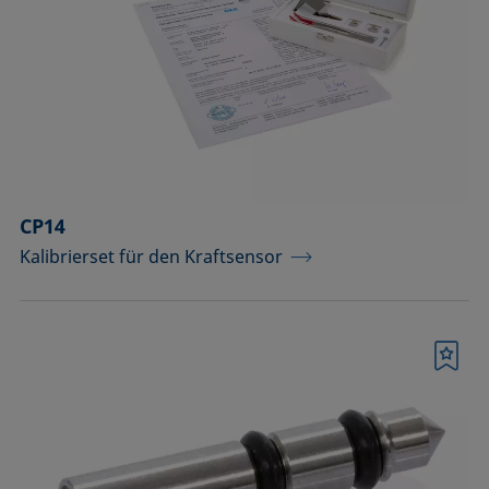
Komponenten für Messungen mit
Pikoliter-Tropfen
Komponenten für die
Aufsichtdistanzmethode
Komponenten für die
Grenzflächenrheologie
CP14
Kalibrierset für den Kraftsensor
Messkörper
Messkörper für die Analyse von
Flüssigkeiten
Merkliste
Messkörper für die Analyse von
Flüssigkeiten und Dispersionen
Messsäulen (Betrieb bei