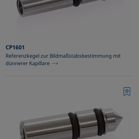
Raumtemperatur)
Optisches Zubehör
Probenbühnen
CP1601
Probengefäße und passende Adapter
Referenzkegel zur Bildmaßstabsbestimmung mit
Probenhalter
dünnerer Kapillare
Probenhalter und Präpariersets für die
Analyse von Festkörpern
Merkliste
Probentische und Achsen
Spritzen, Nadeln, Küvetten
Standards und Referenzobjekte