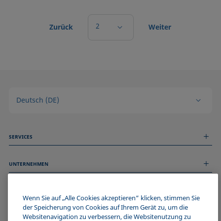
2
Zurück
Weiter
Deutsch (DE)
SERVICES
Messdienstleistungen
UNTERNEHMEN
Technischer Service
Webinare & Seminare
Über uns
Remote Support
ALLGEMEINE INFORMATIONEN
Stellenangebote
Wenn Sie auf „Alle Cookies akzeptieren“ klicken, stimmen Sie
Kontaktieren Sie uns
News
der Speicherung von Cookies auf Ihrem Gerät zu, um die
Impressum
Websitenavigation zu verbessern, die Websitenutzung zu
Events
WERDE TEIL DER KRÜSS COMMUNITY