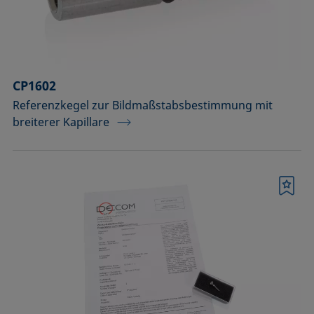
Temperierbare Säulen und
Temperatursensor
Umweltkammern und
Temperierausstattung
CP1602
Referenzkegel zur Bildmaßstabsbestimmung mit
Upgrades und Erweiterungen
breiterer Kapillare
Werkzeuge, Hilfsmittel und Ersatzteile
Zubehör für die Probenhalter-
Vorläufermodelle SH4501 und SH4502
Merkliste
Zubehör zur Optimierung der
Höhendetektion
Bestätigen