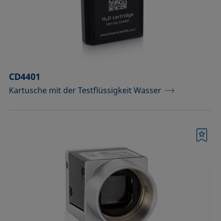
Raumtemperatur)
Optisches Zubehör
Probenbühnen
CD4401
Probengefäße und passende Adapter
Kartusche mit der Testflüssigkeit Wasser
Probenhalter
Probenhalter und Präpariersets für die
Analyse von Festkörpern
Merkliste
Probentische und Achsen
Spritzen, Nadeln, Küvetten
Standards und Referenzobjekte