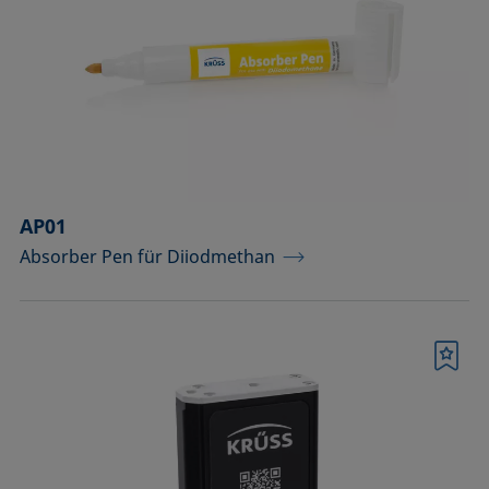
Komponenten für Messungen mit
Pikoliter-Tropfen
Komponenten für die
Aufsichtdistanzmethode
Komponenten für die
Grenzflächenrheologie
AP01
Absorber Pen für Diiodmethan
Messkörper
Messkörper für die Analyse von
Flüssigkeiten
Merkliste
Messkörper für die Analyse von
Flüssigkeiten und Dispersionen
Messsäulen (Betrieb bei