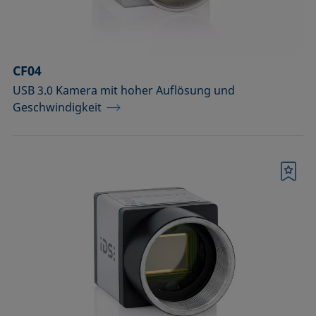
Temperierbare Säulen und
Temperatursensor
Umweltkammern und
CF04
Temperierausstattung
USB 3.0 Kamera mit hoher Auflösung und
Geschwindigkeit
Upgrades und Erweiterungen
Werkzeuge, Hilfsmittel und Ersatzteile
Zubehör für die Probenhalter-
Merkliste
Vorläufermodelle SH4501 und SH4502
Zubehör zur Optimierung der
Höhendetektion
Bestätigen