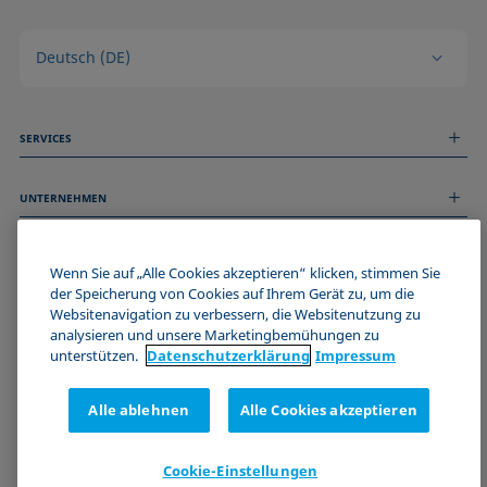
Deutsch (DE)
SERVICES
Messdienstleistungen
UNTERNEHMEN
Technischer Service
Webinare & Seminare
Über uns
Remote Support
ALLGEMEINE INFORMATIONEN
Stellenangebote
Wenn Sie auf „Alle Cookies akzeptieren“ klicken, stimmen Sie
Kontaktieren Sie uns
der Speicherung von Cookies auf Ihrem Gerät zu, um die
News
Impressum
Websitenavigation zu verbessern, die Websitenutzung zu
Events
WERDE TEIL DER KRÜSS COMMUNITY
Datenschutzerklärung
analysieren und unsere Marketingbemühungen zu
Cookie-Richtlinie
unterstützen.
Datenschutz­erklärung
Impressum
Verkaufs- und Lieferbedingungen
Zertifizierungen (ISO 9001)
Alle ablehnen
Alle Cookies akzeptieren
Newsletter-Anmeldung
Cookie-Einstellungen